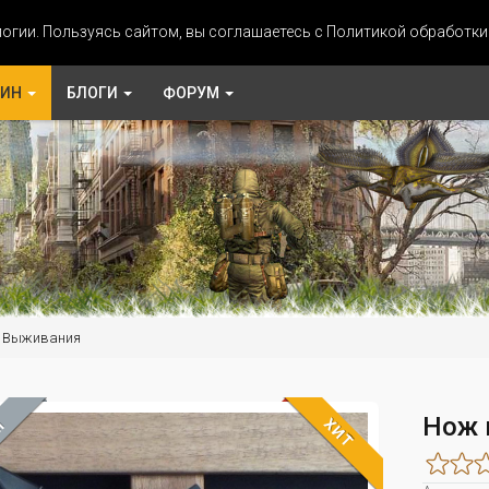
огии. Пользуясь сайтом, вы соглашаетесь с Политикой обработк
ЗИН
БЛОГИ
ФОРУМ
я Выживания
й
Нож 
ХИТ
М