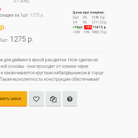
01-3082
з
Цена при покупке:
 скидки за 1шт:
1275 р.
2шт
-2%
1249.5 р
5-9
-5%
1211.25 р
р.
>10шт
-10%
1147.5 р
>100
-15%
1083.75 р
1275 р.
 1шт:
ж для дайвинга яркой расцветки. Нож сделан из
ой основы - она проходит от клинка через
 и заканчивается круглым набалдашником в торце
 Такая монолитность конструкции обеспечивает
мить меня