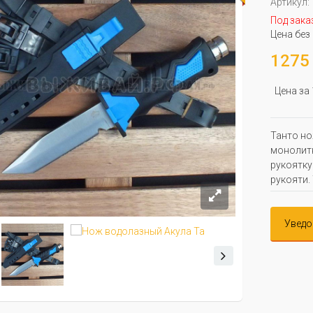
Артикул:
Под зака
Цена без
1275 
Цена за
Танто но
монолитн
рукоятку
рукояти.
Уведо