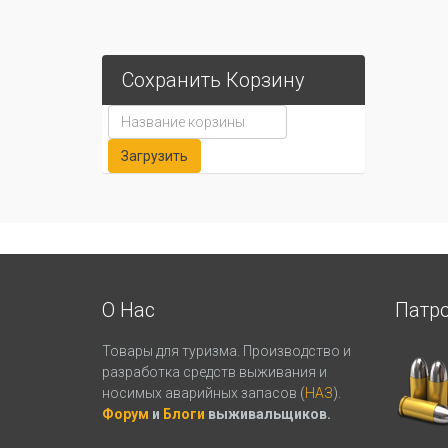
В
комплекте
к
ножу
Сохранить Корзину
прилагаются
ножны
и
две
стропы
для
крепления
на
ноге
или
на
О Нас
Патр
руке.
Ножны
Товары для туризма. Производство и
обеспечиваю
разработка средств выживания и
не
носимых аварийных запасов (
НАЗ
).
только
Форум
и
Блоги
выживальщиков.
надежную
фиксацию