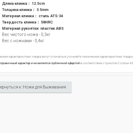
Длина клинка： 12.5cm
Толщина клинка： 3.5mm
Материал клинка： сталь ATS-34
Твердость клинка： 58HRC
Материал рукоятки: пластик ABS
Вес чистого ножа - 0,3кг
Вес с ножнами - 0,4кг
я
еские характеристики товара могут отличаться, уточняйте технические характеристики товара
ом
справочный характер и не является публичной офертой
в соответствии с пунктом 2 статьи 43
ернуться к: Ножи для Выживания
ь