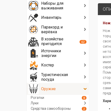
своих
Наборы для
вещей.
выживания
ОП
А
случайно
Инвентарь
обронив
Нож 
Паракорд и
его
Нож 
верёвка
в
торц
воде
В хозяйстве
свое
62
-
пригодится
сигн
сможете
Источники
не т
проследить
энергии
восп
за
имее
падением
Костер
сере
и
Поми
быстро
Туристическая
стор
посуда
поймать.
срез
Нож
сами
Оружие
сделан
пред
из
Рогатки
8
монолитной
Хара
Луки
основы
Средства самообороны
2
-