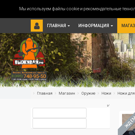
Мы используем файлы cookie и рекомендательные технол
ГЛАВНАЯ
ИНФОРМАЦИЯ
МАГА
Главная
Магазин
Оружие
Ножи
Ножи дл
Классически
нож
ЖДЁ
для
дайвинга
яркой