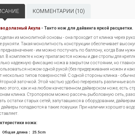
ИСАНИЕ
КОММЕНТАРИИ (10)
водолазный Акула
- Танто нож для дайвинга яркой расцветки.
сделан из монолитной основы - она проходит от клинка через рук
е рукояти. Такая монолитность конструкции обеспечивает высоку
 предназначение - им можно постучать по баллону, когда Вам нуж
ал.
В комплекте к ножу прилагаются ножны и две стропы для крепл
олько надежную фиксацию ножа в закрытом состоянии, но главное
ользоваться ножом одной рукой (без придерживания ножен и како
т несколько типов поверхностей. С одной стороны клинка - обычн
йторной заточкой. Этой частью удобно перерезать различные воло
мо этого, как и на любом качественном дайверском ноже, есть ст
онам клинка. Стропорезом можно рассечь рыболовную сеть, разор
ать остатки старых сетей, запутавшихся в оборудовании, дайверам 
 дайверы попадаются в такие ловушки. При наличии хорошего во
ставляет.
ктеристики ножа:
Общая длина： 25.5cm