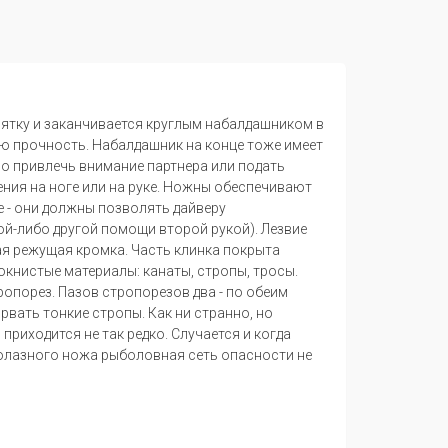
оятку и заканчивается круглым набалдашником в
ю прочность. Набалдашник на конце тоже имеет
но привлечь внимание партнера или подать
ения на ноге или на руке. Ножны обеспечивают
 - они должны позволять дайверу
й-либо другой помощи второй рукой). Лезвие
ая режущая кромка. Часть клинка покрыта
книстые материалы: канаты, стропы, тросы.
ропорез. Пазов стропорезов два - по обеим
вать тонкие стропы. Как ни странно, но
приходится не так редко. Случается и когда
долазного ножа рыболовная сеть опасности не