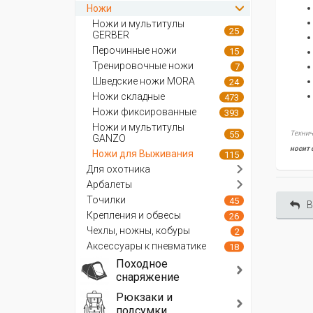
Ножи
она
Ножи и мультитулы
проходит
25
GERBER
от
Перочинные ножи
15
клинка
Тренировочные ножи
7
через
Шведские ножи MORA
24
рукоятку
Ножи складные
473
и
Ножи фиксированные
393
заканчиваетс
Ножи и мультитулы
круглым
55
Технич
GANZO
набалдашник
носит 
Ножи для Выживания
115
в
Для охотника
торце
Арбалеты
рукояти.
Точилки
45
Такая
В
Крепления и обвесы
26
монолитност
Чехлы, ножны, кобуры
2
конструкции
Аксессуары к пневматике
18
обеспечивает
Походное
высокую
снаряжение
прочность.
Набалдашник
Рюкзаки и
на
подсумки