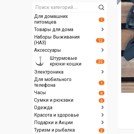
расцветки.
Для домашних
1
питомцев
Товары для дома
Наборы Выживания
12
(НАЗ)
Аксессуары
Штурмовые
25
крюки-кошки
Электроника
Для мобильного
1
телефона
Часы
6
Вы
Сумки и рюкзаки
6
никогда
Одежда
не
Красота и здоровье
потеряете
Подарки и Акции
его
среди
Туризм и рыбалка
2