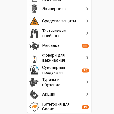
конце
Экипировка
тоже
имеет
свое
Средства защиты
предназначен
-
Тактические
им
приборы
можно
Рыбалка
постучать
33
по
Фонари для
баллону,
выживания
когда
Сувенирная
Вам
74
продукция
нужно
привлечь
Туризм и
внимание
обучение
бади-
Акции!
партнера
или
Категория для
подать
13
Своих
сигнал.