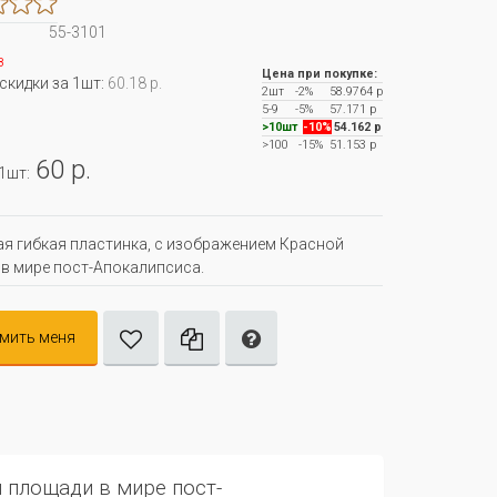
55-3101
з
Цена при покупке:
 скидки за 1шт:
60.18 р.
2шт
-2%
58.9764 р
5-9
-5%
57.171 р
>10шт
-10%
54.162 р
>100
-15%
51.153 р
60 р.
 1шт:
я гибкая пластинка, с изображением Красной
в мире пост-Апокалипсиса.
мить меня
 площади в мире пост-