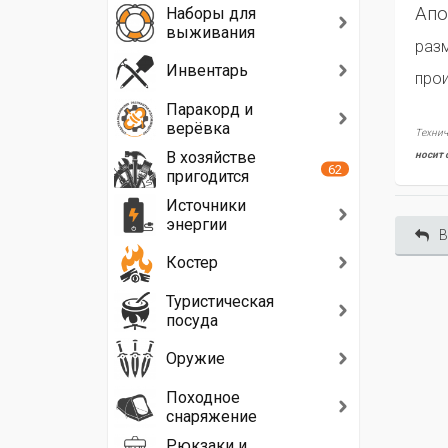
Апо
Наборы для
выживания
разм
Инвентарь
про
Паракорд и
верёвка
Технич
В хозяйстве
носит 
62
пригодится
Источники
энергии
В
Костер
Туристическая
посуда
Оружие
Походное
снаряжение
Рюкзаки и