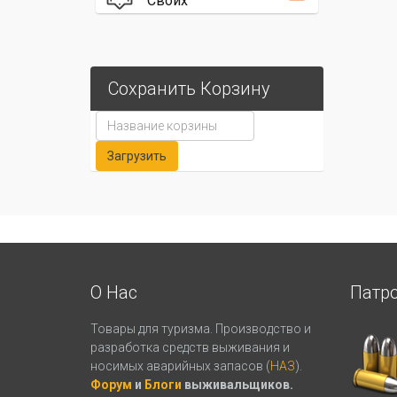
Своих
Сохранить Корзину
О Нас
Патр
Товары для туризма. Производство и
разработка средств выживания и
носимых аварийных запасов (
НАЗ
).
Форум
и
Блоги
выживальщиков.