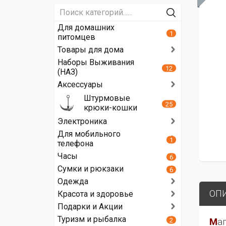
Для домашних
1
питомцев
Товары для дома
Наборы Выживания
12
(НАЗ)
Аксессуары
Штурмовые
25
крюки-кошки
Электроника
Для мобильного
1
телефона
Часы
6
Сумки и рюкзаки
6
Одежда
ОП
Красота и здоровье
Подарки и Акции
Туризм и рыбалка
2
М
а