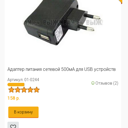
Универсаль
штекеров
Артикул: 01
питания сетевой 500мА для USB устройств
211 р.
1-0244
☺
Отзывов (2)
В корзи
ину