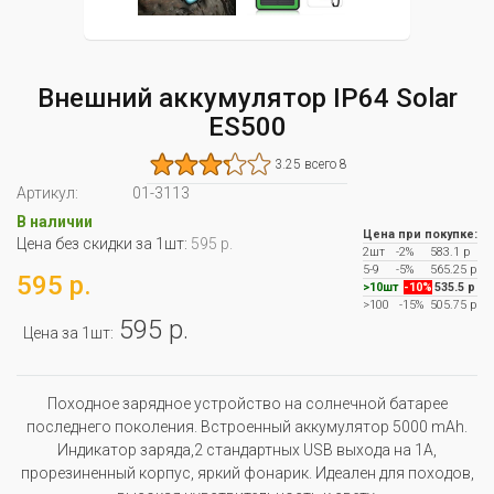
Внешний аккумулятор IP64 Solar
ES500
3.25 всего 8
Артикул:
01-3113
В наличии
Цена при покупке:
Цена без скидки за 1шт:
595 р.
2шт
-2%
583.1 р
5-9
-5%
565.25 р
595 р.
>10шт
-10%
535.5 р
>100
-15%
505.75 р
595 р.
Цена за 1шт:
Походное зарядное устройство на солнечной батарее
последнего поколения. Встроенный аккумулятор 5000 mAh.
Индикатор заряда,2 стандартных USB выхода на 1А,
прорезиненный корпус, яркий фонарик. Идеален для походов,