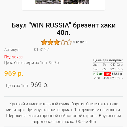
Баул "WIN RUSSIA" брезент хаки
40л.
3 всего 1
Артикул:
01-3122
Под заказ
Цена при покупке:
Цена без скидки за 1шт:
969 р.
2шт
-2%
949.62 р
5-9
-5%
920.55 р
969 р.
>10шт
-10%
872.1 р
>100
-15%
823.65 р
969 р.
Цена за 1шт:
Крепкий и вместительный сумка-баул из брезента в стиле
милитари. Прямоугольная форма с 1 отделением на молнии.
Широкие лямки из прочной нейлоновой стропы. Внутренняя
капроновая прокладка. Объем 40л.