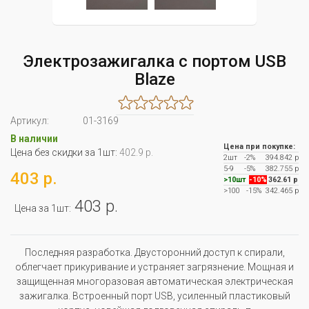
Электрозажигалка с портом USB
Blaze
Артикул:
01-3169
В наличии
Цена при покупке:
Цена без скидки за 1шт:
402.9 р.
2шт
-2%
394.842 р
5-9
-5%
382.755 р
403 р.
>10шт
-10%
362.61 р
>100
-15%
342.465 р
403 р.
Цена за 1шт:
Последняя разработка. Двусторонний доступ к спирали,
облегчает прикуривание и устраняет загрязнение. Мощная и
защищенная многоразовая автоматическая электрическая
зажигалка. Встроенный порт USB, усиленный пластиковый