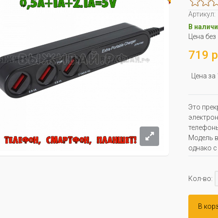
Артикул:
В наличи
Цена без
719 р
Цена за
Это прек
электрон
телефоны
Модель в
однако с
Кол-во:
В кор