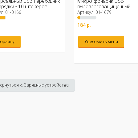
рсальный USB переходник
Микро-фонарик USB
арядки - 10 штекеров
пылевлагозащищенный
автономный
л: 01-0166
Артикул: 01-1679
.
184 р.
корзину
Уведомить меня
ернуться к: Зарядные устройства