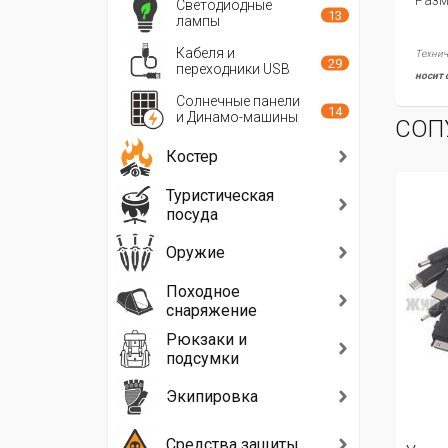
Разм
Светодиодные
13
лампы
Кабеля и
Технич
29
переходники USB
носит 
Солнечные панели
14
и Динамо-машины
СОП
Костер
Туристическая
посуда
Оружие
Походное
снаряжение
Рюкзаки и
подсумки
Экипировка
Средства защиты