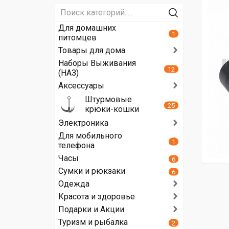
Для домашних
1
питомцев
Товары для дома
Наборы Выживания
12
(НАЗ)
Аксессуары
Штурмовые
25
крюки-кошки
Электроника
Для мобильного
1
телефона
Часы
6
Сумки и рюкзаки
6
Одежда
Красота и здоровье
Подарки и Акции
Туризм и рыбалка
2