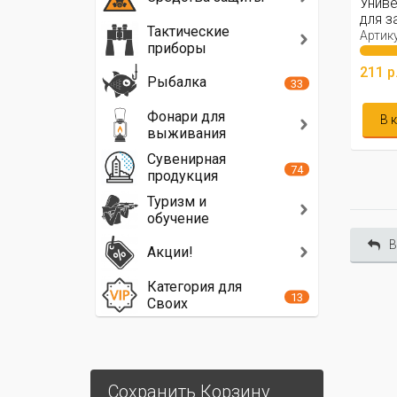
Униве
для з
Тактические
Артику
приборы
211 р
Рыбалка
33
Фонари для
В 
выживания
Сувенирная
74
продукция
Туризм и
обучение
В
Акции!
Категория для
13
Своих
Сохранить Корзину