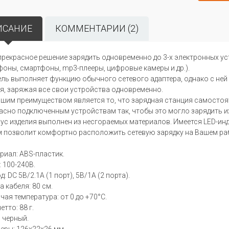
ИСАНИЕ
КОММЕНТАРИИ (2)
прекрасное решение зарядить одновременно до 3-х электронных у
фоны, смартфоны, mp3-плееры, цифровые камеры и др.).
ль выполняет функцию обычного сетевого адаптера, однако с не
я, заряжая все свои устройства одновременно.
шим преимуществом является то, что зарядная станция самосто
асно подключенным устройствам так, чтобы это могло зарядить и
ус изделия выполнен из несгораемых материалов. Имеется LED-инд
м позволит комфортно расположить сетевую зарядку на Вашем ра
риал: ABS-пластик.
: 100-240В.
: DC 5В/2.1A (1 порт), 5В/1A (2 порта).
а кабеля: 80 см.
чая температура: от 0 до +70°C.
етто: 88 г.
: черный.