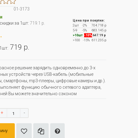
01-3173
и
Цена при покупке:
 скидки за 1шт:
719.1 р.
2шт
-2%
704.718 р
5-9
-5%
683.145 р
.
>10шт
-10%
647.19 р
>100
-15%
611.235 р
719 р.
 1шт:
расное решение зарядить одновременно до 3-х
ных устройств через USB-кабель (мобильные
, смартфоны, mp3-плееры, цифровые камеры и др.).
ыполняет функцию обычного сетевого адаптера,
 ней Вы можете значительно сэконом
+
-
зину