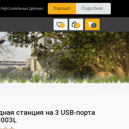
и персональных данных.
Хорошо!
Подробнее...
0
0
0
дная станция на 3 USB-порта
3003L