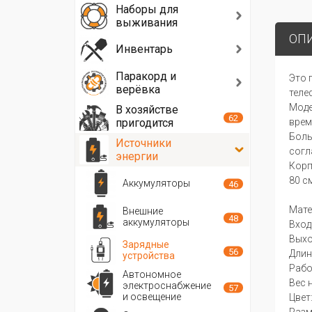
Наборы для
выживания
ОП
Инвентарь
Паракорд и
Это 
верёвка
теле
Моде
В хозяйстве
62
пригодится
врем
Боль
Источники
согл
энергии
Корп
80 с
Аккумуляторы
46
Мате
Внешние
48
аккумуляторы
Вход
Выход
Зарядные
56
Длин
устройства
Рабо
Автономное
Вес н
электроснабжение
57
и освещение
Цвет