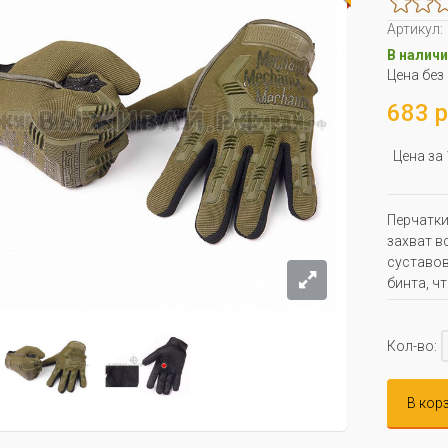
Артикул:
В наличи
Цена без
683 р
Цена за
Перчатки
захват в
суставов
бинта, ч
Кол-во:
В кор