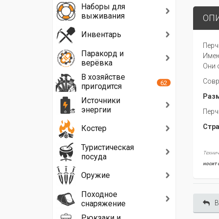
Наборы для
выживания
ОП
Инвентарь
Перч
Паракорд и
Имею
верёвка
Они 
В хозяйстве
Совр
62
пригодится
Разм
Источники
энергии
Перч
Стра
Костер
Туристическая
Технич
посуда
носит 
Оружие
Походное
снаряжение
В
Рюкзаки и