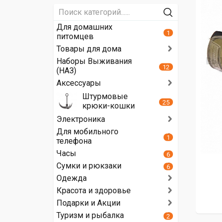
Для домашних
1
питомцев
Товары для дома
Наборы Выживания
12
(НАЗ)
Аксессуары
Штурмовые
25
крюки-кошки
Электроника
Для мобильного
1
телефона
Часы
6
Сумки и рюкзаки
6
Одежда
Красота и здоровье
Подарки и Акции
Туризм и рыбалка
2