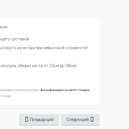
они.
ащиту суставов.
высокого качества при невысокой стоимости!
няя рука, обхват кисти от 23см до 28см)
 на момент покупки и оплаты.
Вся информация на сайте о товарах
7 ГК РФ.
Предыдущий
Следующий