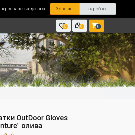
и персональных данных.
Хорошо!
Подробнее...
0
0
0
атки OutDoor Gloves
nture" олива