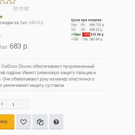
01-3192
и
Цена при покупке:
 скидки за 1шт:
683.4 р.
2шт
-2%
669.732 р
5-9
-5%
649.23 р
.
>10шт
-10%
615.06 р
>100
-15%
580.89 р
683 р.
 1шт:
 OutDoor Gloves обеспечивают прорезиненный
сей ладони. Имеют резиновую защиту пальцев и
. Они обхватывают руку на манер эластичного
то увеличивает защиту суставов.
+
-
зину