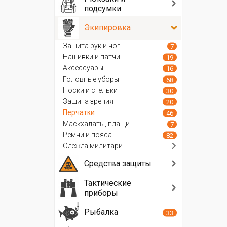
подсумки
Экипировка
Защита рук и ног
7
Нашивки и патчи
19
Аксессуары
16
Головные уборы
68
Носки и стельки
30
Защита зрения
20
Перчатки
46
Маскхалаты, плащи
7
Ремни и пояса
82
Одежда милитари
Средства защиты
Тактические
приборы
Рыбалка
33