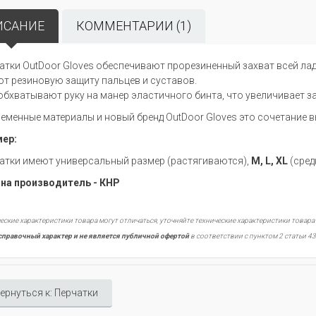
ИСАНИЕ
КОММЕНТАРИИ (1)
атки OutDoor Gloves обеспечивают прорезиненный захват всей лад
т резиновую защиту пальцев и суставов.
обхватывают руку на манер эластичного бинта, что увеличивает з
еменные материалы и новый бренд OutDoor Gloves это сочетание 
ер:
атки имеют универсальный размер (растягиваются),
М, L, XL
(сред
на производитель - КНР
еские характеристики товара могут отличаться, уточняйте технические характеристики товара
справочный характер и не является публичной офертой
в соответствии с пунктом 2 статьи 43
ернуться к: Перчатки