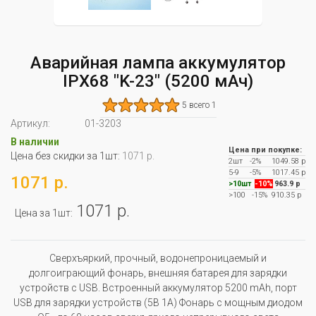
Аварийная лампа аккумулятор
IPX68 "K-23" (5200 мАч)
5 всего 1
Артикул:
01-3203
В наличии
Цена при покупке:
Цена без скидки за 1шт:
1071 р.
2шт
-2%
1049.58 р
5-9
-5%
1017.45 р
1071 р.
>10шт
-10%
963.9 р
>100
-15%
910.35 р
1071 р.
Цена за 1шт:
Сверхъяркий, прочный, водонепроницаемый и
долгоиграющий фонарь, внешняя батарея для зарядки
устройств с USB. Встроенный аккумулятор 5200 mAh, порт
USB для зарядки устройств (5В 1А) Фонарь с мощным диодом