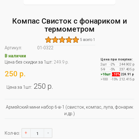
Компас Свисток с фонариком и
термометром
5 всего 1
Артикул:
01-0322
В наличии
Цена при покупке:
Цена без скидки за 1шт:
249.9 р.
2шт
-2%
244.902 р
5-9
-5%
237.405 р
250 р.
>10шт
-10%
224.91 р
>100
-15%
212.415 р
250 р.
Цена за 1шт:
Армейский мини набор 6-в-1 (свисток, компас, лупа, фонарик
и др.)
+
-
Кол-во: