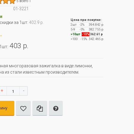
5 всего 1
01-3221
и
Цена при покупке:
 скидки за 1шт:
402.9 р.
2шт
-2%
394.842 р
5-9
-5%
382.755 р
.
>10шт
-10%
362.61 р
>100
-15%
342.465 р
403 р.
 1шт:
ная многоразовая зажигалка в виде лимонки,
а из стали известным производителем.
+
-
зину