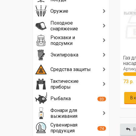
Оружие
Походное
снаряжение
Рюкзаки и
подсумки
Экипировка
Газ д
насад
Средства защиты
Артику
Тактические
73 р.
приборы
В 
Рыбалка
33
Фонари для
выживания
Сувенирная
74
В
продукция