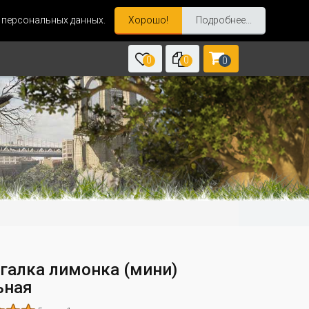
и персональных данных.
Хорошо!
Подробнее...
0
0
0
галка лимонка (мини)
ьная