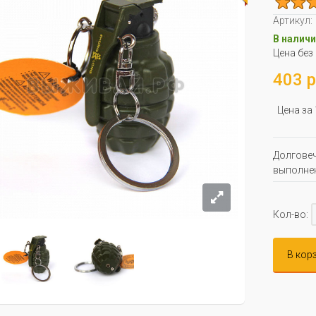
Артикул:
В наличи
Цена без
403 р
Цена за
Долговеч
выполнен
Кол-во:
В кор