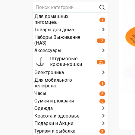
Для домашних
1
питомцев
Товары для дома
Наборы Выживания
12
(НАЗ)
Аксессуары
Штурмовые
25
крюки-кошки
Электроника
Для мобильного
1
телефона
Часы
6
Сумки и рюкзаки
6
Одежда
Красота и здоровье
Подарки и Акции
Туризм и рыбалка
2