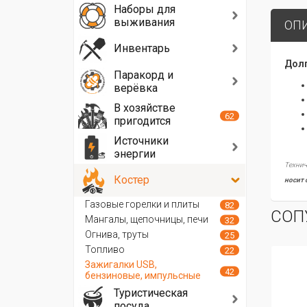
Наборы для
выживания
ОП
Инвентарь
Долг
Паракорд и
верёвка
В хозяйстве
62
пригодится
Источники
энергии
Технич
Костер
носит 
Газовые горелки и плиты
82
СОП
Мангалы, щепочницы, печи
32
Огнива, труты
25
Топливо
22
Зажигалки USB,
42
бензиновые, импульсные
Туристическая
посуда