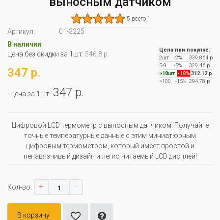
выносным датчиком
5 всего 1
Артикул:
01-3225
В наличии
Цена при покупке:
Цена без скидки за 1шт:
346.8 р.
2шт
-2%
339.864 р
5-9
-5%
329.46 р
347 р.
>10шт
-10%
312.12 р
>100
-15%
294.78 р
347 р.
Цена за 1шт:
Цифровой LCD термометр с выносным датчиком. Получайте
точные температурные данные с этим миниатюрным
цифровым термометром, который имеет простой и
ненавязчивый дизайн и легко читаемый LCD дисплей!
+
-
Кол-во:
В корзину