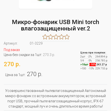
Микро-фонарик USB Mini torch
влагозащищенный ver.2
Артикул:
01-3229
Под заказ
Цена при покупке:
Цена без скидки за 1шт:
270.3 р.
2шт
-2%
264.894 р
5-9
-5%
256.785 р
270 р.
>10шт
-10%
243.27 р
>100
-15%
229.755 р
270 р.
Цена за 1шт:
Усовершенствованный пылевлагозащищенный Автономный
микро-фонарик со встроенным аккумулятором, встроенный
порт USB, прочный пыле-влагозащищенный корпус, IPX-67
стандарт, мощный луч и очень длительное время работы!