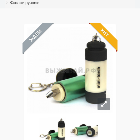
Фонари ручные
ХИТ
ЖДЁМ