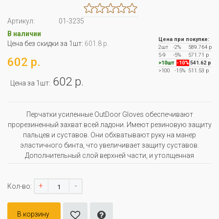
Артикул:
01-3235
В наличии
Цена при покупке:
Цена без скидки за 1шт:
601.8 р.
2шт
-2%
589.764 р
5-9
-5%
571.71 р
602 р.
>10шт
-10%
541.62 р
>100
-15%
511.53 р
602 р.
Цена за 1шт:
Перчатки усиленные OutDoor Gloves обеспечивают
прорезиненный захват всей ладони. Имеют резиновую защиту
пальцев и суставов. Они обхватывают руку на манер
эластичного бинта, что увеличивает защиту суставов.
Дополнительный слой верхней части, и утолщенная
+
-
Кол-во:
В корзину