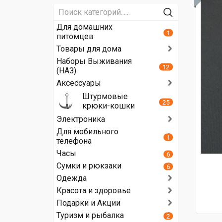
Для домашних
1
питомцев
Товары для дома
Наборы Выживания
12
(НАЗ)
Аксессуары
Штурмовые
25
крюки-кошки
Электроника
Для мобильного
1
телефона
Часы
6
Сумки и рюкзаки
6
Одежда
Красота и здоровье
Подарки и Акции
Туризм и рыбалка
2