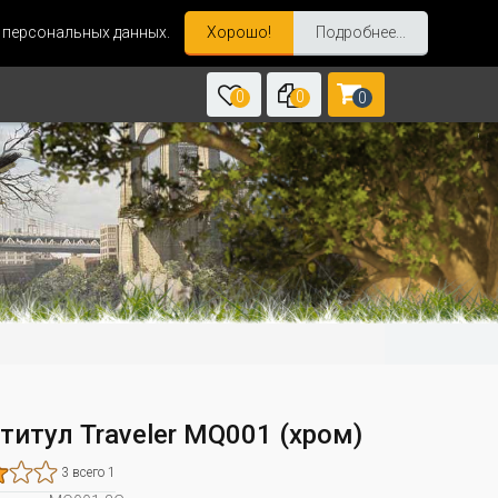
и персональных данных.
Хорошо!
Подробнее...
0
0
0
титул Traveler MQ001 (хром)
3 всего 1