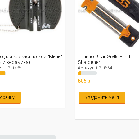
о для кромки ножей "Мини"
Точило Bear Grylls Field
ь и керамика)
Sharpener
л: 02-0785
Артикул: 02-0664
.
806 р.
корзину
Уведомить меня