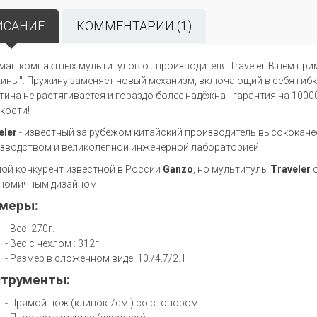
ИСАНИЕ
КОММЕНТАРИИ (1)
ман компактных мультитулов от производителя Traveler. В нём пр
ины". Пружину заменяет новый механизм, включающий в себя гибк
тина не растягивается и гораздо более надёжна - гарантия на 1000
кости!
eler
- известный за рубежом китайский производитель высококач
зводством и великолепной инженерной лабораторией.
ой конкурент известной в России
Ganzo
, но мультитулы
Traveler
номичным дизайном.
меры:
- Вес: 270г.
- Вес с чехлом : 312г.
- Размер в сложенном виде: 10./4.7/2.1
трументы:
- Прямой нож (клинок 7см.) со стопором