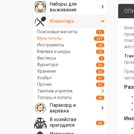
Наборы для
выживания
ОП
Инвентарь
Флаг
Поисковые магниты
11
пруж
Мультитулы
137
плас
Инструменты
30
жест
Веревка и шнуры
20
Trav
Фастексы
7
прои
Фурнитура
25
Хранение
Прям
60
Хозбыт
эрго
31
Прочее
31
Раз
Такелаж и крепёж
Топоры и лопаты
56
Паракорд и
верёвка
Инс
В хозяйстве
62
пригодится
Источники