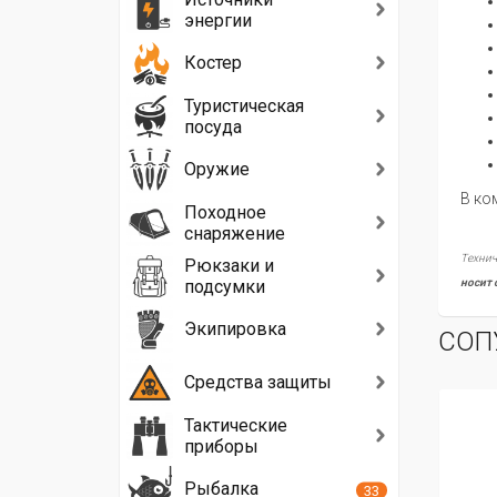
энергии
Костер
Туристическая
посуда
Оружие
В ко
Походное
снаряжение
Технич
Рюкзаки и
подсумки
носит 
Экипировка
СОП
Средства защиты
Тактические
приборы
Рыбалка
33