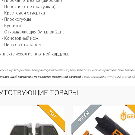
- Плоская отвертка (широкая)
- Плоская отвертка (узкая)
- Крестовая отвертка
- Плоскогубцы
- Кусачки
- Открывалка для бутылок 2шт.
- Консервный нож
- Пила со стопором
мплекте чехол из плотной кардуры.
еские характеристики товара могут отличаться, уточняйте технические характеристики товара
справочный характер и не является публичной офертой
в соответствии с пунктом 2 статьи 43
УТСТВУЮЩИЕ ТОВАРЫ
ХИТ
ЖДЁМ