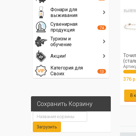
Фонари для
выживания
Сувенирная
74
продукция
Туризм и
обучение
Точил
Акции!
(стал
Артику
Категория для
13
Своих
376 р
В 
Сохранить Корзину