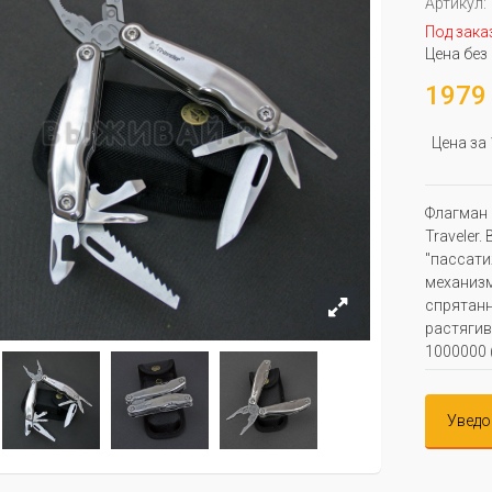
Артикул:
Под зака
Цена без
1979 
Цена за
Флагман 
Traveler
"пассати
механизм
спрятанн
растягив
1000000 
Уведо