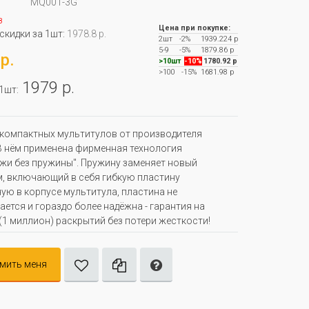
MQ001-3G
з
Цена при покупке:
 скидки за 1шт:
1978.8 р.
2шт
-2%
1939.224 р
5-9
-5%
1879.86 р
р.
>10шт
-10%
1780.92 р
>100
-15%
1681.98 р
1979 р.
 1шт:
компактных мультитулов от производителя
. В нём применена фирменная технология
жи без пружины". Пружину заменяет новый
, включающий в себя гибкую пластину
ую в корпусе мультитула, пластина не
ается и гораздо более надёжна - гарантия на
(1 миллион) раскрытий без потери жесткости!
мить меня