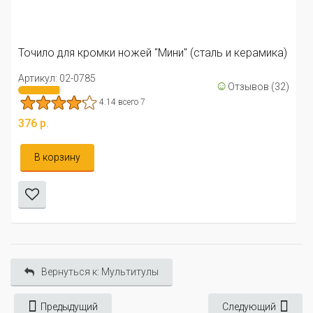
Артикул: 02-0664
4.67 все
ожей "Мини" (сталь и керамика)
806 р.
☺
Отзывов (32)
Уведомить меня
сего 7
Вернуться к: Мультитулы
Предыдущий
Следующий