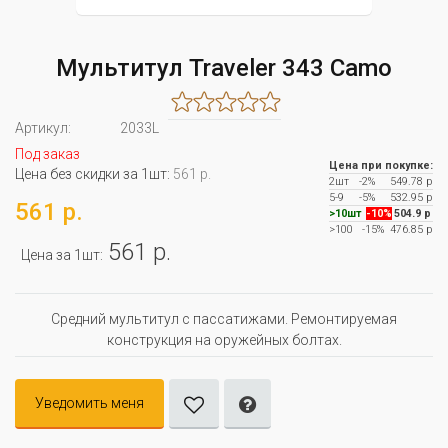
Мультитул Traveler 343 Camo
Артикул:
2033L
Под заказ
Цена при покупке:
Цена без скидки за 1шт:
561 р.
2шт
-2%
549.78 р
5-9
-5%
532.95 р
561 р.
>10шт
-10%
504.9 р
>100
-15%
476.85 р
561 р.
Цена за 1шт:
Средний мультитул с пассатижами. Ремонтируемая
конструкция на оружейных болтах.
Уведомить меня