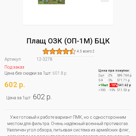
Плащ ОЗК (ОП-1М) БЦК
4.5 всего 2
Артикул:
12-3278
Под заказ
Цена при покупке:
Цена без скидки за 1шт:
601.8 р.
2шт
-2%
589.764 р
5-9
-5%
571.71 р
602 р.
>10шт
-10%
541.62 р
>100
-15%
511.53 р
602 р.
Цена за 1шт:
Уже готовый к работе вариант ПМК, но с односторонним
местом для фильтра. Очень надёжный военный противогаз.
Увеличен угол обзора, питьевая система из армейских фляг,