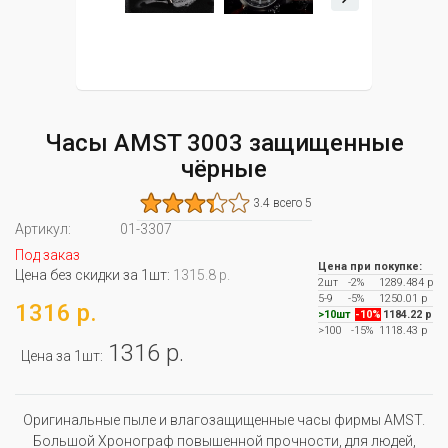
Часы AMST 3003 защищенные
чёрные
3.4 всего 5
Артикул:
01-3307
Под заказ
Цена при покупке:
Цена без скидки за 1шт:
1315.8 р.
2шт
-2%
1289.484 р
5-9
-5%
1250.01 р
1316 р.
>10шт
-10%
1184.22 р
>100
-15%
1118.43 р
1316 р.
Цена за 1шт:
Оригинальные пыле и влагозащищенные часы фирмы AMST.
Большой Хронограф повышенной прочности, для людей,