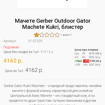
Мачете Gerber Outdoor Gator
Machete Kukri, блистер
1 всего 1
Артикул:
01-01329
Под заказ
Цена при покупке:
Цена без скидки за 1шт:
4161.6 р.
2шт
-2%
4078.368 р
5-9
-5%
3953.52 р
4162 р.
>10шт
-10%
3745.44 р
>100
-15%
3537.36 р
4162 р.
Цена за 1шт:
Gerber Gator Kukri Machete – очередной представитель линейки
мачете с формой клинка, характерной для ножей из
Центральной Азии. Мачете – не стандартный нож, и он
придется по душе туристам, путешественникам и другим