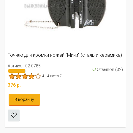
Точило Bear Gr
Артикул: 02-06
кромки ножей "Мини" (сталь и керамика)
806 р.
785
☺
Отзывов (32)
Уведомить 
4.14 всего 7