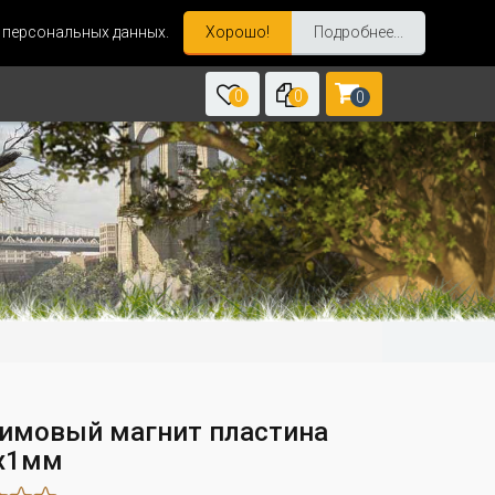
и персональных данных.
Хорошо!
Подробнее...
0
0
0
имовый магнит пластина
х1мм