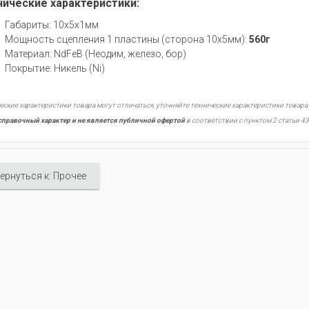
нические характеристики:
Габариты: 10х5х1мм
Мощность сцепления 1 пластины (сторона 10х5мм):
560г
Материал: NdFeB (Неодим, железо, бор)
Покрытие: Никель (Ni)
еские характеристики товара могут отличаться, уточняйте технические характеристики товара
справочный характер и не является публичной офертой
в соответствии с пунктом 2 статьи 43
ернуться к: Прочее