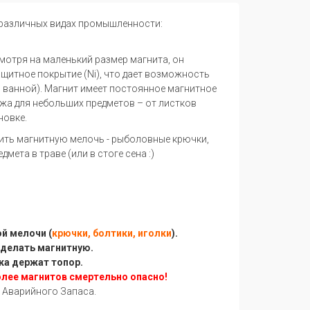
 различных видах промышленности:
отря на маленький размер магнита, он
щитное покрытие (Ni), что дает возможность
в ванной). Магнит имеет постоянное магнитное
жа для небольших предметов – от листков
новке.
тить магнитную мелочь - рыболовные крючки,
ета в траве (или в стоге сена :)
й мелочи (
крючки, болтики, иголки
).
сделать магнитную.
ка держат топор.
олее магнитов смертельно опасно!
 Аварийного Запаса.