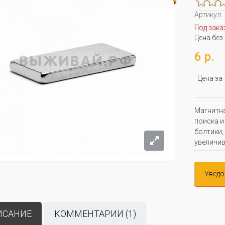
Артикул:
Под зака
Цена без
6 р.
Цена за
Магнитна
поиска и
болтики,
увеличив
Уведо
ИСАНИЕ
КОММЕНТАРИИ (1)