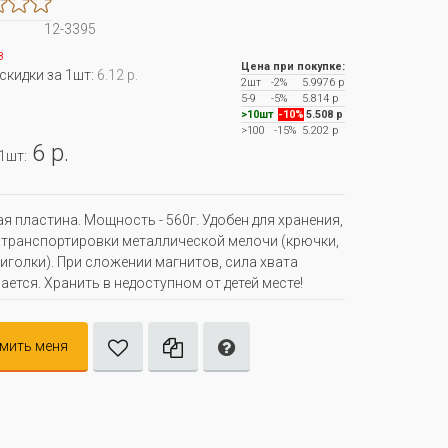
12-3395
з
Цена при покупке:
 скидки за 1шт:
6.12 р.
2шт
-2%
5.9976 р
5-9
-5%
5.814 р
>10шт
-10%
5.508 р
>100
-15%
5.202 р
6 р.
 1шт:
я пластина. Мощность - 560г. Удобен для хранения,
 транспортировки металлической мелочи (крючки,
 иголки). При сложении магнитов, сила хвата
ается. Хранить в недоступном от детей месте!
мить меня