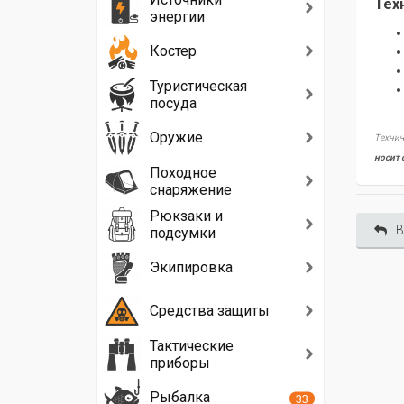
Тех
энергии
Костер
Туристическая
посуда
Оружие
Технич
носит 
Походное
снаряжение
Рюкзаки и
В
подсумки
Экипировка
Средства защиты
Тактические
приборы
Рыбалка
33