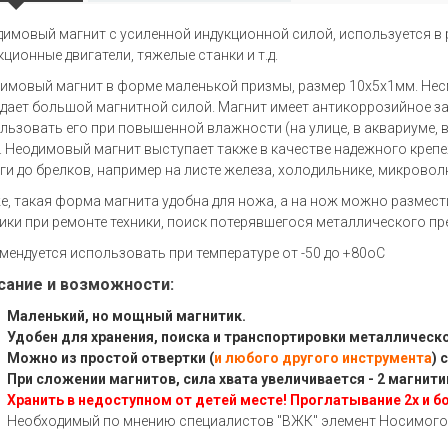
имовый магнит с усиленной индукционной силой, используется в
кционные двигатели, тяжелые станки и т.д.
имовый магнит в форме маленькой призмы, размер 10х5х1мм. Несм
дает большой магнитной силой. Магнит имеет антикоррозийное за
льзовать его при повышенной влажности (на улице, в аквариуме, 
. Неодимовый магнит выступает также в качестве надежного крепе
ги до брелков, например на листе железа, холодильнике, микровол
е, такая форма магнита удобна для ножа, а на нож можно размес
ики при ремонте техники, поиск потерявшегося металлического предм
мендуется использовать при температуре от -50 до +80оC
сание и возможности:
Маленький, но мощный магнитик.
Удобен для хранения, поиска и транспортировки металлическо
Можно из простой отвертки (
и любого другого инструмента
) 
При сложении магнитов, сила хвата увеличивается - 2 магнити
Хранить в недоступном от детей месте! Проглатывание 2х и б
Необходимый по мнению специалистов "ВЖК" элемент Носимого