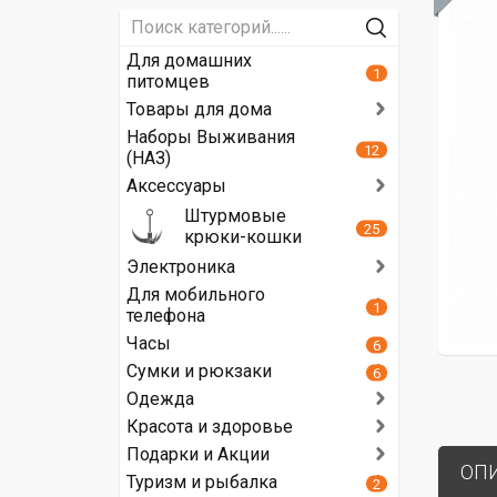
Для домашних
1
питомцев
Товары для дома
Наборы Выживания
12
(НАЗ)
Аксессуары
Штурмовые
25
крюки-кошки
Электроника
Для мобильного
1
телефона
Часы
6
Сумки и рюкзаки
6
Одежда
Красота и здоровье
Подарки и Акции
ОП
Туризм и рыбалка
2