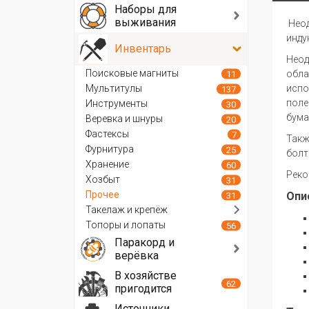
Наборы для
выживания
Неод
инду
Инвентарь
Неод
Поисковые магниты
обла
11
Мультитулы
испо
137
поле
Инструменты
30
бума
Веревка и шнуры
20
Фастексы
7
Такж
Фурнитура
25
болт
Хранение
60
Реко
Хозбыт
31
Прочее
Опи
31
Такелаж и крепёж
Топоры и лопаты
56
Паракорд и
верёвка
В хозяйстве
62
пригодится
Источники