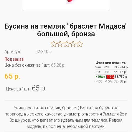
Бусина на темляк "браслет Мидаса"
большой, бронза
Артикул:
02-3405
Под заказ
Цена при покупке:
Цена без скидки за 1шт:
65.28 р.
2шт
-2%
63.9744 р
5-9
-5%
62.016 р
65 р.
>10шт
-10%
58.752 р
>100
-15%
55.488 р
65 р.
Цена за 1шт:
Универсальная (темляк, браслет) Большая бусина на
паракорд высокого качества, диаметр отверстия 7мм для 2х и
3х шнуров, что делает его идеальным для темляка. Редкая
модель, выполнена небольшой партией!