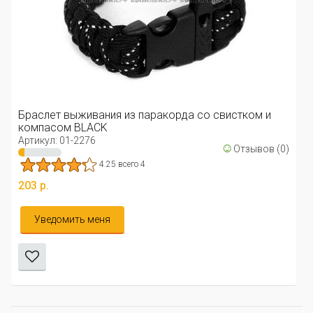
Бусина желез
Артикул: 02-26
ивания из паракорда со свистком и
28 р.
BLACK
276
☺
Отзывов (0)
Уведомить 
4.25 всего 4
ь меня