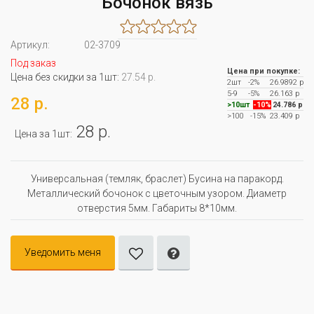
Бочонок вязь
Артикул:
02-3709
Под заказ
Цена при покупке:
Цена без скидки за 1шт:
27.54 р.
2шт
-2%
26.9892 р
5-9
-5%
26.163 р
28 р.
>10шт
-10%
24.786 р
>100
-15%
23.409 р
28 р.
Цена за 1шт:
Универсальная (темляк, браслет) Бусина на паракорд.
Металлический бочонок с цветочным узором. Диаметр
отверстия 5мм. Габариты 8*10мм.
Уведомить меня