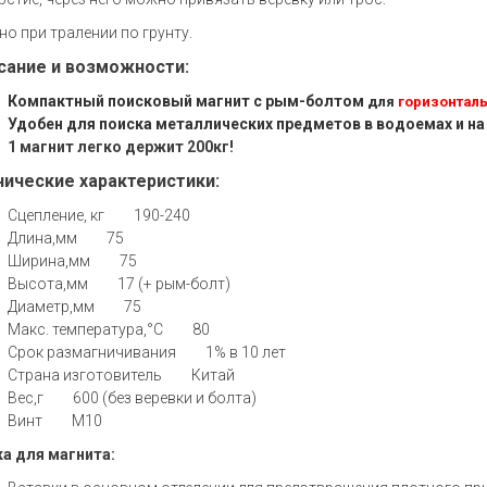
но при тралении по грунту.
сание и возможности:
Компактный поисковый магнит с рым-болтом
для
горизонтал
Удобен для поиска металлических предметов в водоемах и на
1 магнит легко держит 200кг!
нические характеристики:
Сцепление, кг 190-240
Длина,мм 75
Ширина,мм 75
Высота,мм 17 (+ рым-болт)
Диаметр,мм 75
Макс. температура,°C 80
Срок размагничивания 1% в 10 лет
Страна изготовитель Китай
Вес,г 600 (без веревки и болта)
Винт M10
а для магнита: