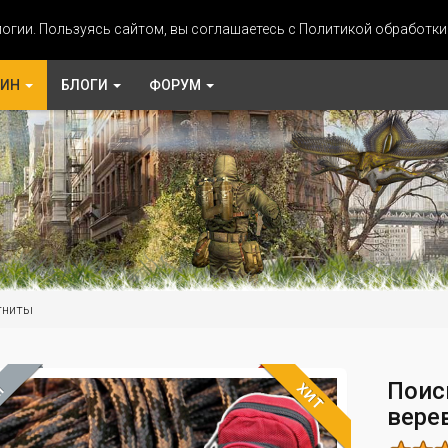
огии. Пользуясь сайтом, вы соглашаетесь с Политикой обработк
ЗИН
БЛОГИ
ФОРУМ
гниты
Поис
ХИТ
М
вере