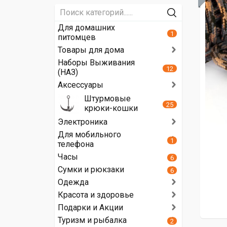
Для домашних
1
питомцев
Товары для дома
Наборы Выживания
12
(НАЗ)
Аксессуары
Штурмовые
25
крюки-кошки
Электроника
Для мобильного
1
телефона
Часы
6
Сумки и рюкзаки
6
Одежда
Красота и здоровье
Подарки и Акции
Туризм и рыбалка
2