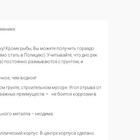
пикнике.
вку! Кроме рыбы, Вы можете получить гораздо
мо стать в Полицию). Учитывайте, что дно рек
а) постоянно размываются с грунтом, и
чное, чем водное!
ом грунте, строительном мусоре. Угол отрыва от
 важных преимуществ: • не боится коррозии в
ьного металла – неодима.
ллический корпус. В центре корпуса сделано