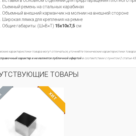
Вставки в основном отделении для предотвращения плотного при
Съемный ремень на стальных карабинах
Объемный внешний карманчик на молнии на внешней стороне
Широкая лямка для крепления на ремне
Общие габариты: (Ш×В×Т)
15х10х7,5
см
еские характеристики товара могут отличаться, уточняйте технические характеристики товара
справочный характер и не является публичной офертой
в соответствии с пунктом 2 статьи 43
УТСТВУЮЩИЕ ТОВАРЫ
ХИТ
М