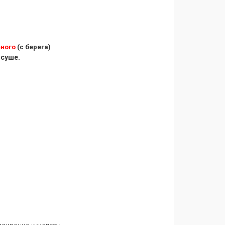
ьного
(с берега)
 суше.