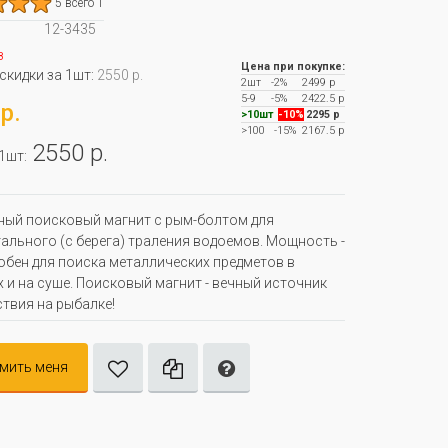
5 всего 1
12-3435
з
Цена при покупке:
 скидки за 1шт:
2550 р.
2шт
-2%
2499 р
5-9
-5%
2422.5 р
р.
>10шт
-10%
2295 р
>100
-15%
2167.5 р
2550 р.
 1шт:
ый поисковый магнит с рым-болтом для
ального (с берега) траления водоемов. Мощность -
добен для поиска металлических предметов в
 и на суше. Поисковый магнит - вечный источник
твия на рыбалке!
мить меня