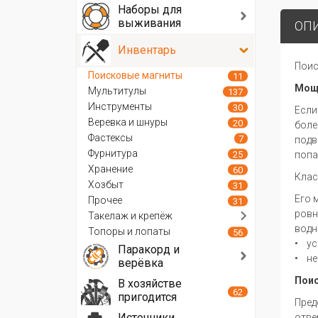
Наборы для
выживания
ОП
Инвентарь
Поис
Поисковые магниты
11
Мощ
Мультитулы
137
Инструменты
30
Если
Веревка и шнуры
20
боле
Фастексы
7
подв
Фурнитура
25
попа
Хранение
60
Клас
Хозбыт
31
Его 
Прочее
31
ровн
Такелаж и крепёж
водн
Топоры и лопаты
56
• ус
Паракорд и
• не
верёвка
Поис
В хозяйстве
62
пригодится
Пред
Источники
отве