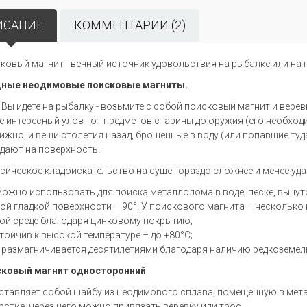
ИСАНИЕ
КОММЕНТАРИИ (2)
ковый магнит - вечный источник удовольствия на рыбалке или на 
ные неодимовые поисковые магниты.
 Вы идете на рыбалку - возьмите с собой поисковый магнит и вере
е интересный улов - от предметов старины до оружия (его необходи
ижно, и вещи столетия назад, брошенные в воду (или попавшие туд
дают на поверхность.
сическое кладоискательство на суше гораздо сложнее и менее уда
можно использовать для поиска металлолома в воде, песке, вынут
ой гладкой поверхности – 90°. У поискового магнита – несколько
ой среде благодаря цинковому покрытию;
тойчив к высокой температуре – до +80°С;
 размагничивается десятилетиями благодаря наличию редкоземел
ковый магнит односторонний
ставляет собой шайбу из неодимового сплава, помещенную в мета
рстие, через него можно привязать веревку или трос.