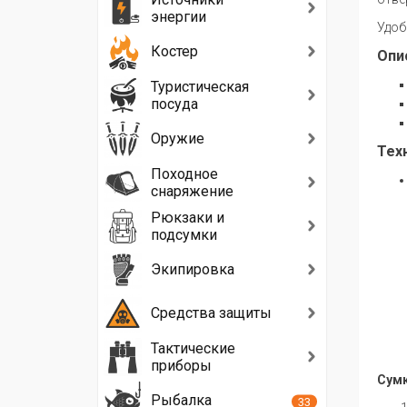
энергии
Удоб
Костер
Опи
Туристическая
посуда
Оружие
Тех
Походное
снаряжение
Рюкзаки и
подсумки
Экипировка
Средства защиты
Тактические
приборы
Сумк
Рыбалка
33