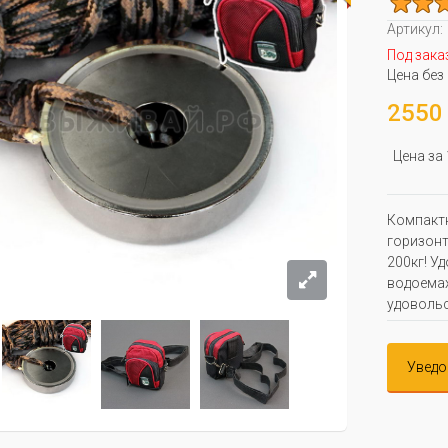
Артикул:
Под зака
Цена без
2550 
Цена за
Компактн
горизонт
200кг! У
водоемах
удовольс
Уведо