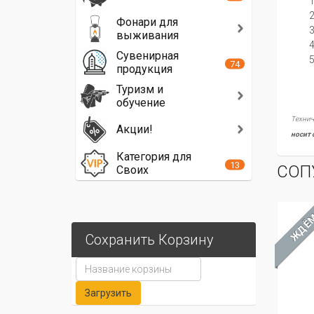
Фонари для
выживания
Сувенирная
74
продукция
Туризм и
обучение
Технич
Акции!
носит 
Категория для
13
СОП
Своих
ЖДЁ
Сохранить Корзину