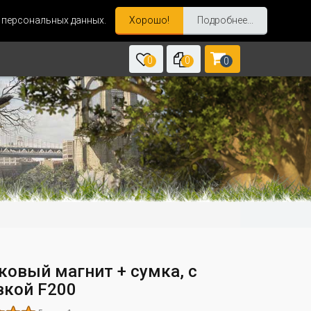
и персональных данных.
Хорошо!
Подробнее...
0
0
0
ковый магнит + сумка, с
вкой F200