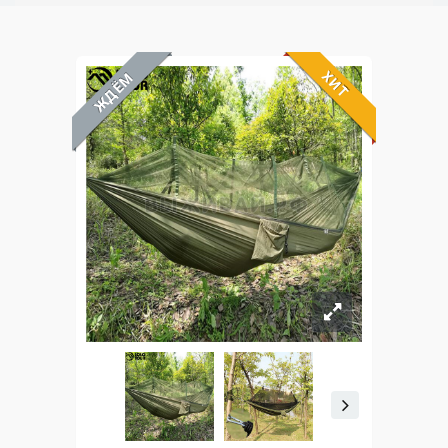
ХИТ
ЖДЁМ