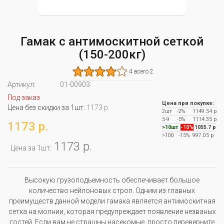
Гамак с антимоскитной сеткой
(150-200кг)
4 всего 2
Артикул:
01-00903
Под заказ
Цена при покупке:
Цена без скидки за 1шт:
1173 р.
2шт
-2%
1149.54 р
5-9
-5%
1114.35 р
1173 р.
>10шт
-10%
1055.7 р
>100
-15%
997.05 р
1173 р.
Цена за 1шт:
Высокую грузоподъемность обеспечивает большое
количество нейлоновых строп. Одним из главных
преимуществ данной модели гамака является антимоскитная
сетка на молнии, которая предупреждает появление незваных
гостей. Если вам не страшны насекомые, просто переверните