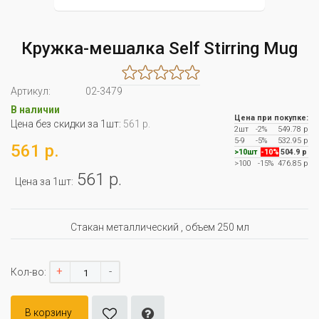
Кружка-мешалка Self Stirring Mug
Артикул:
02-3479
В наличии
Цена при покупке:
Цена без скидки за 1шт:
561 р.
2шт
-2%
549.78 р
5-9
-5%
532.95 р
561 р.
>10шт
-10%
504.9 р
>100
-15%
476.85 р
561 р.
Цена за 1шт:
Стакан металлический , объем 250 мл
+
-
Кол-во:
В корзину