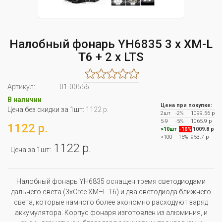
Налобный фонарь YH6835 3 x XM-L
T6 + 2 x LTS
Артикул:
01-00556
В наличии
Цена при покупке:
Цена без скидки за 1шт:
1122 р.
2шт
-2%
1099.56 р
5-9
-5%
1065.9 р
1122 р.
>10шт
-10%
1009.8 р
>100
-15%
953.7 р
1122 р.
Цена за 1шт:
Налобный фонарь YH6835 оснащен тремя светодиодами
дальнего света (3xCree XM–L T6) и два светодиода ближнего
света, которые намного более экономно расходуют заряд
аккумулятора. Корпус фонаря изготовлен из алюминия, и