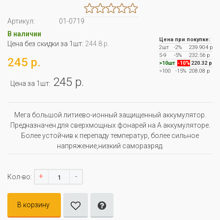
Артикул:
01-0719
В наличии
Цена при покупке:
Цена без скидки за 1шт:
244.8 р.
2шт
-2%
239.904 р
5-9
-5%
232.56 р
245 р.
>10шт
-10%
220.32 р
>100
-15%
208.08 р
245 р.
Цена за 1шт:
Мега большой литиево-ионный защищенный аккумулятор.
Предназначен для сверхмощных фонарей на А аккумуляторе.
Более устойчив к перепаду температур, более сильное
напряжение,низкий саморазряд.
+
-
Кол-во:
В корзину