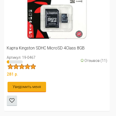
Карта Kingston SDHC MicroSD 10Class 32GB
Артикул: 1-2637
☺
Отзывов
724 р.
в (11)
Уведомить меня