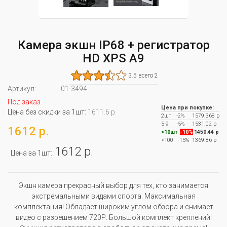
Камера экшн IP68 + регистратор
HD XPS A9
3.5 всего 2
Артикул:
01-3494
Под заказ
Цена при покупке:
Цена без скидки за 1шт:
1611.6 р.
2шт
-2%
1579.368 р
5-9
-5%
1531.02 р
1612 р.
>10шт
-10%
1450.44 р
>100
-15%
1369.86 р
1612 р.
Цена за 1шт:
Экшн камера прекрасный выбор для тех, кто занимается
экстремальными видами спорта. Максимальная
комплектация! Обладает широким углом обзора и снимает
видео с разрешением 720Р. Большой комплект креплений!