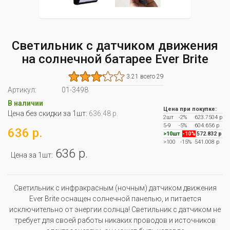
Светильник с датчиком движения
на солнечной батарее Ever Brite
3.21 всего 29
Артикул:
01-3498
В наличии
Цена при покупке:
Цена без скидки за 1шт:
636.48 р.
2шт
-2%
623.7504 р
5-9
-5%
604.656 р
636 р.
>10шт
-10%
572.832 р
>100
-15%
541.008 р
636 р.
Цена за 1шт:
Светильник с инфракрасным (ночным) датчиком движения
Ever Brite оснащен солнечной панелью, и питается
исключительно от энергии солнца! Светильник с датчиком не
требует для своей работы никаких проводов и источников