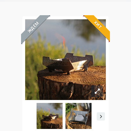
ХИТ
ЖДЁМ