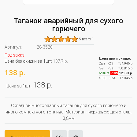
Таганок аварийный для сухого
горючего
5 всего 1
Артикул:
28-3520
Под заказ
Цена при покупке:
Цена без скидки за 1шт:
137.7 р.
2шт
-2%
134.946 р
5-9
-5%
130.815 р
138 р.
>10шт
-10%
123.93 р
>100
-15%
117.045 р
138 р.
Цена за 1шт:
Складной многоразовый таганок для сухого горючего и
иного компактного топлива. Материал - нержавеющая сталь,
0,8мм