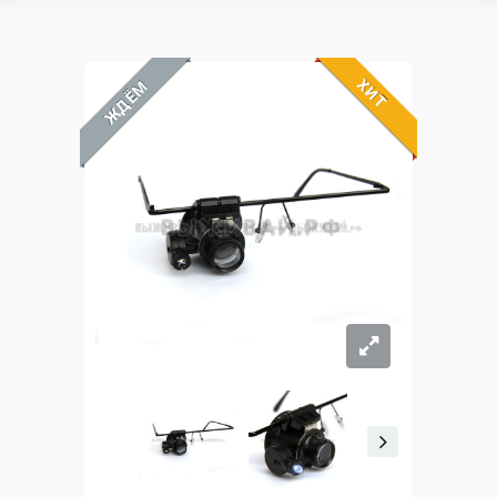
ХИТ
ЖДЁМ