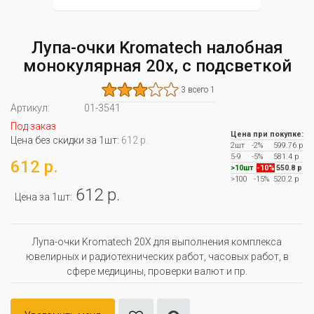
Лупа-очки Kromatech налобная
монокулярная 20x, с подсветкой
3 всего 1
Артикул:
01-3541
Под заказ
Цена при покупке:
Цена без скидки за 1шт:
612 р.
2шт
-2%
599.76 р
5-9
-5%
581.4 р
612 р.
>10шт
-10%
550.8 р
>100
-15%
520.2 р
612 р.
Цена за 1шт:
Лупа-очки Kromatech 20Х для выполнения комплекса
ювелирных и радиотехнических работ, часовых работ, в
сфере медицины, проверки валют и пр.