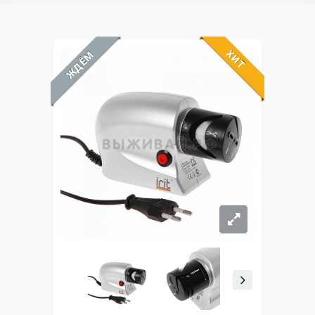
ХИТ
ЖДЁМ