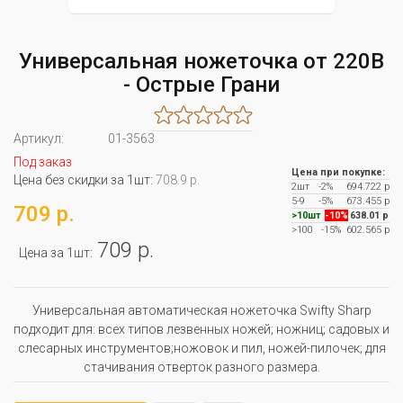
Универсальная ножеточка от 220В
- Острые Грани
Артикул:
01-3563
Под заказ
Цена при покупке:
Цена без скидки за 1шт:
708.9 р.
2шт
-2%
694.722 р
5-9
-5%
673.455 р
709 р.
>10шт
-10%
638.01 р
>100
-15%
602.565 р
709 р.
Цена за 1шт:
Универсальная автоматическая ножеточка Swifty Sharp
подходит для: всех типов лезвенных ножей; ножниц; садовых и
слесарных инструментов;ножовок и пил, ножей-пилочек; для
стачивания отверток разного размера.