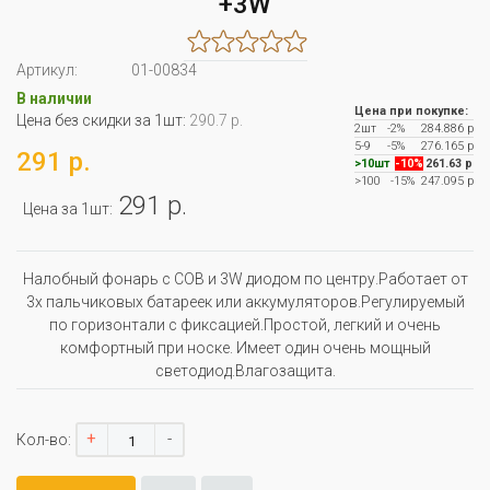
+3W
Артикул:
01-00834
В наличии
Цена при покупке:
Цена без скидки за 1шт:
290.7 р.
2шт
-2%
284.886 р
5-9
-5%
276.165 р
291 р.
>10шт
-10%
261.63 р
>100
-15%
247.095 р
291 р.
Цена за 1шт:
Налобный фонарь с COB и 3W диодом по центру.Работает от
3х пальчиковых батареек или аккумуляторов.Регулируемый
по горизонтали с фиксацией.Простой, легкий и очень
комфортный при носке. Имеет один очень мощный
светодиод.Влагозащита.
+
-
Кол-во: