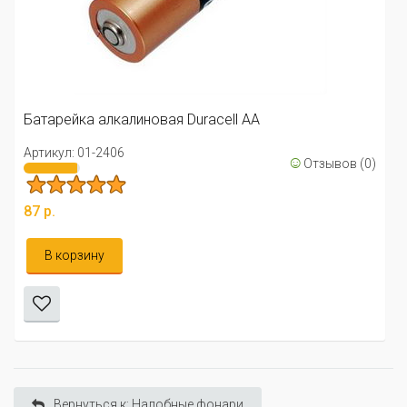
Батарейки АА солевые "Спутн
Артикул: 01-2249
2 всего 1
cell АА
46 р.
☺
Отзывов (0)
В корзину
Вернуться к: Налобные фонари