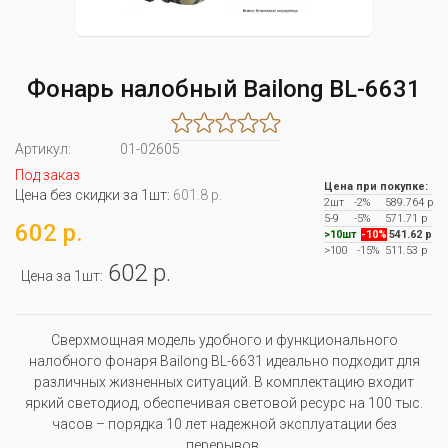
Фонарь налобный Bailong BL-6631
Артикул:
01-02605
Под заказ
Цена при покупке:
Цена без скидки за 1шт:
601.8 р.
2шт
-2%
589.764 р
5-9
-5%
571.71 р
602 р.
>10шт
-10%
541.62 р
>100
-15%
511.53 р
602 р.
Цена за 1шт:
Сверхмощная модель удобного и функционального
налобного фонаря Bailong BL-6631 идеально подходит для
различных жизненных ситуаций. В комплектацию входит
яркий светодиод, обеспечивая световой ресурс на 100 тыс.
часов – порядка 10 лет надежной эксплуатации без
перерывов.