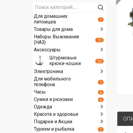
Для домашних
1
питомцев
Товары для дома
Наборы Выживания
12
(НАЗ)
Аксессуары
Штурмовые
25
крюки-кошки
Электроника
Для мобильного
1
телефона
Часы
6
Сумки и рюкзаки
6
Одежда
Красота и здоровье
ОП
Подарки и Акции
Туризм и рыбалка
2