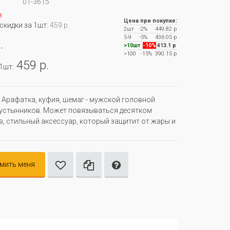
01-3615
з
Цена при покупке:
 скидки за 1шт:
459 р.
2шт
-2%
449.82 р
5-9
-5%
436.05 р
.
>10шт
-10%
413.1 р
>100
-15%
390.15 р
459 р.
 1шт:
Арафатка, куфия, шемаг - мужской головной
устынников. Может повязываться десятком
, стильный аксессуар, который защитит от жары и
мить меня