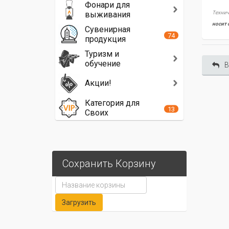
Фонари для
выживания
Технич
носит 
Сувенирная
74
продукция
Туризм и
обучение
В
Акции!
Категория для
13
Своих
Сохранить Корзину