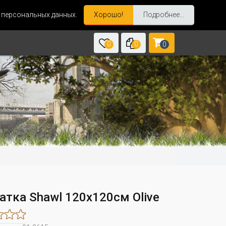
и персональных данных.
Хорошо!
Подробнее...
0
0
0
атка Shawl 120х120см Olive