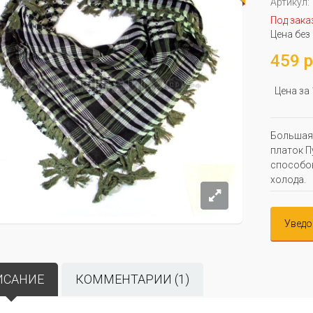
Артикул:
Под зака
Цена без
459 р
Цена за
Большая 
платок П
способов
холода.
Уведо
ИСАНИЕ
КОММЕНТАРИИ (1)