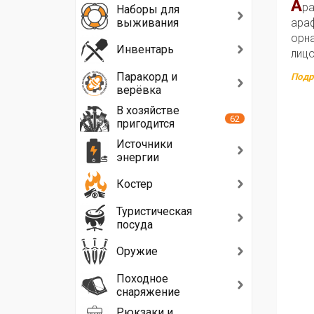
А
ра
Наборы для
выживания
араф
орна
Инвентарь
лицо
Паракорд и
Подр
верёвка
В хозяйстве
62
пригодится
Источники
энергии
Костер
Туристическая
посуда
Оружие
Походное
снаряжение
Рюкзаки и