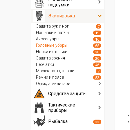
подсумки
Экипировка
Защита рук и ног
7
Нашивки и патчи
19
Аксессуары
16
Головные уборы
68
Носки и стельки
30
Защита зрения
20
Перчатки
46
Маскхалаты, плащи
7
Ремни и пояса
82
Одежда милитари
Средства защиты
Тактические
приборы
Рыбалка
33