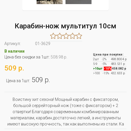
Карабин-нож мультитул 10см
Артикул:
01-3629
В наличии
Цена при покупке:
Цена без скидки за 1шт:
508.98 р.
2шт
-2%
498.8004 р
5-9
-5%
483.531 р
509 р.
>10шт
-10%
458.082 р
>100
-15%
432.633 р
509 р.
Цена за 1шт:
Воистину хит сезона! Мощный карабин с фиксатором,
большой серрейторный нож (тоже с фиксатором) + 2
отвертки! Благодаря современным комбинированным
материалам, карабин достаточно легкий, а инструменты
имеют высокую прочность, так как выполнены из стали. Ка