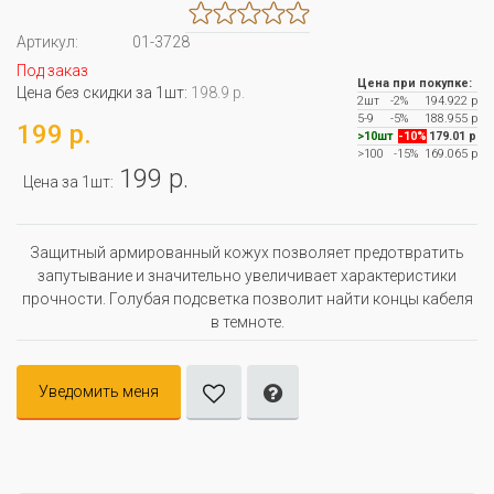
Артикул:
01-3728
Под заказ
Цена при покупке:
Цена без скидки за 1шт:
198.9 р.
2шт
-2%
194.922 р
5-9
-5%
188.955 р
199 р.
>10шт
-10%
179.01 р
>100
-15%
169.065 р
199 р.
Цена за 1шт:
Защитный армированный кожух позволяет предотвратить
запутывание и значительно увеличивает характеристики
прочности. Голубая подсветка позволит найти концы кабеля
в темноте.
Уведомить меня