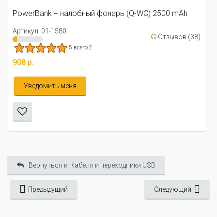
3.25 все
ый фонарь (Q-WC) 2500 mAh
281 р.
☺
Отзывов (38)
В корзину
о 2
Вернуться к: Кабеля и переходники USB
Предыдущий
Следующий