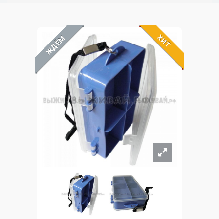
ХИТ
ЖДЁМ