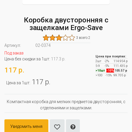
Коробка двусторонняя с
защелками Ergo-Save
3 всего 2
Артикул:
02-0374
Под заказ
Цена при покупке:
Цена без скидки за 1шт:
117.3 р.
2шт
-2%
114.954 р
5-9
-5%
111.435 р
117 р.
>10шт
-10%
105.57 р
>100
-15%
99.705 р
117 р.
Цена за 1шт:
Компактная коробка для мелких предметов двусторонняя, с
отделениями и защелками.
Уведомить меня