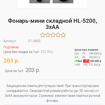
Фонарь-мини складной HL-5200,
3хАА
Артикул:
01-3800
Под заказ
Цена при покупке:
Цена без скидки за 1шт:
202.98 р.
2шт
-2%
198.9204 р
5-9
-5%
192.831 р
203 р.
>10шт
-10%
182.682 р
>100
-15%
172.533 р
203 р.
Цена за 1шт:
Защищенная лампа для путешествий. При транспортировке
складывается. Сверхдолгий режим работы (до 30 часов) от
3хАА аккумуляторов. 2 режима: кемпинговая лампа и ручной
фонарь.