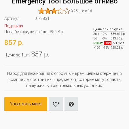
Emergency Tool Большое огниво
3.25 всего 16
Артикул:
01-3831
Под заказ
Цена при покупке:
Цена без скидки за 1шт:
856.8 р.
2шт
-2%
839.664 р
5-9
-5%
813.96 р
857 р.
>10шт
-10%
771.12 р
>100
-15%
728.28 р
857 р.
Цена за 1шт:
Набор для выживания с огромным кремниевым стержнем в
комплекте, состоит из 5 предметов, которые могут спасти
вашу жизнь в экстремальных условиях.
Уведомить меня