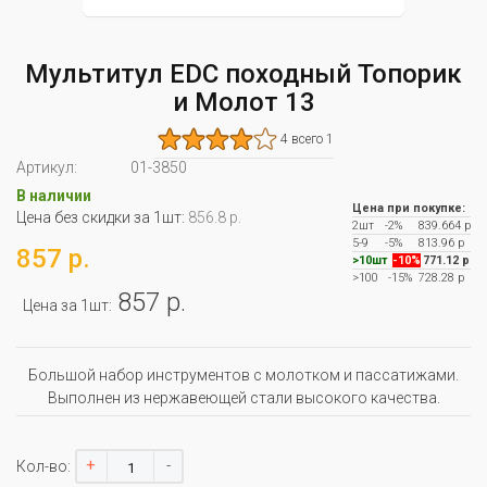
Мультитул EDC походный Топорик
и Молот 13
4 всего 1
Артикул:
01-3850
В наличии
Цена при покупке:
Цена без скидки за 1шт:
856.8 р.
2шт
-2%
839.664 р
5-9
-5%
813.96 р
857 р.
>10шт
-10%
771.12 р
>100
-15%
728.28 р
857 р.
Цена за 1шт:
Большой набор инструментов с молотком и пассатижами.
Выполнен из нержавеющей стали высокого качества.
+
-
Кол-во: