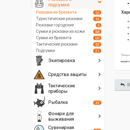
подсумки
Рюкзаки из брезента
Хара
50
Туристические рюкзаки
16
Рюкзаки городские
6
Сумки и рюкзаки из кожи
88
Сумки из брезента
60
Тактические рюкзаки
50
Подсумки
21
Технич
Экипировка
носит 
Средства защиты
В
Тактические
приборы
Рыбалка
33
Фонари для
выживания
Сувенирная