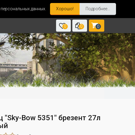
и персональных данных.
Хорошо!
Подробнее...
0
0
0
ц "Sky-Bow 5351" брезент 27л
ый