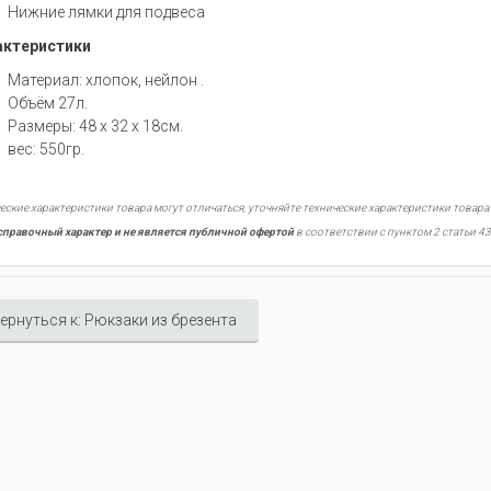
Нижние лямки для подвеса
ктеристики
Материал: хлопок, нейлон .
Объём 27л.
Размеры: 48 х 32 х 18см.
вес: 550гр.
еские характеристики товара могут отличаться, уточняйте технические характеристики товара
справочный характер и не является публичной офертой
в соответствии с пунктом 2 статьи 43
ернуться к: Рюкзаки из брезента