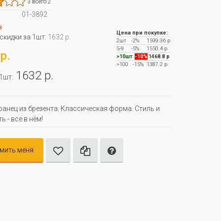
3 всего 2
01-3892
з
Цена при покупке:
 скидки за 1шт:
1632 р.
2шт
-2%
1599.36 р
5-9
-5%
1550.4 р
р.
>10шт
-10%
1468.8 р
>100
-15%
1387.2 р
1632 р.
 1шт:
ранец из брезента. Классическая форма. Стиль и
 - все в нём!
мить меня