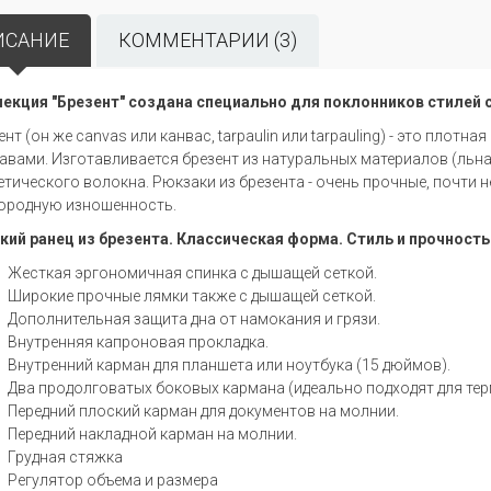
ИСАНИЕ
КОММЕНТАРИИ (3)
екция "Брезент" создана специально для поклонников стилей casu
ент (он же canvas или канвас, tarpaulin или tarpauling) - это пло
авами. Изготавливается брезент из натуральных материалов (льна,
етического волокна. Рюкзаки из брезента - очень прочные, почти
ородную изношенность.
кий ранец из брезента. Классическая форма. Стиль и прочность -
Жесткая эргономичная спинка с дышащей сеткой.
Широкие прочные лямки также с дышащей сеткой.
Дополнительная защита дна от намокания и грязи.
Внутренняя капроновая прокладка.
Внутренний карман для планшета или ноутбука (15 дюймов).
Два продолговатых боковых кармана (идеально подходят для терм
Передний плоский карман для документов на молнии.
Передний накладной карман на молнии.
Грудная стяжка
Регулятор объема и размера