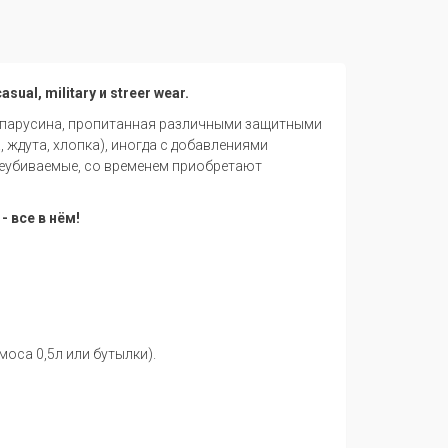
al, military и streer wear.
тная парусина, пропитанная различными защитными
 ждута, хлопка), иногда с добавлениями
 неубиваемые, со временем приобретают
 все в нём!
оса 0,5л или бутылки).