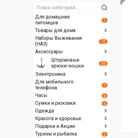
Для домашних
1
питомцев
Товары для дома
Наборы Выживания
12
(НАЗ)
Аксессуары
Штурмовые
25
крюки-кошки
Электроника
Для мобильного
1
телефона
Часы
6
Сумки и рюкзаки
6
Одежда
Красота и здоровье
Подарки и Акции
Туризм и рыбалка
2