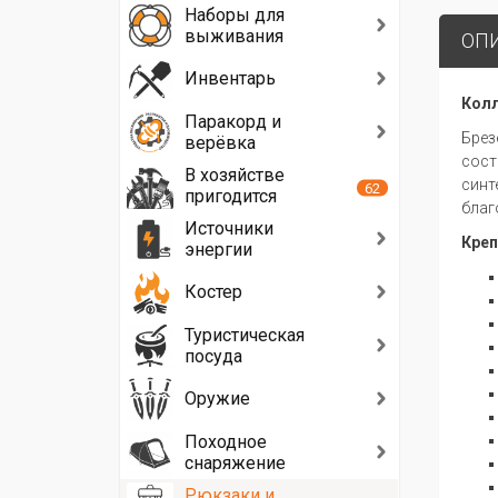
Наборы для
выживания
ОП
Инвентарь
Колл
Паракорд и
Брез
верёвка
сост
В хозяйстве
синт
62
пригодится
благ
Источники
Креп
энергии
Костер
Туристическая
посуда
Оружие
Походное
снаряжение
Рюкзаки и