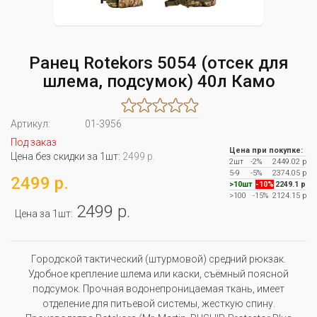
Ранец Rotekors 5054 (отсек для
шлема, подсумок) 40л Камо
Артикул:
01-3956
Под заказ
Цена при покупке:
Цена без скидки за 1шт:
2499 р.
2шт
-2%
2449.02 р
5-9
-5%
2374.05 р
2499 р.
>10шт
-10%
2249.1 р
>100
-15%
2124.15 р
2499 р.
Цена за 1шт:
Городской тактический (штурмовой) средний рюкзак.
Удобное крепление шлема или каски, съёмный поясной
подсумок. Прочная водонепроницаемая ткань, имеет
отделение для питьевой системы, жесткую спину.