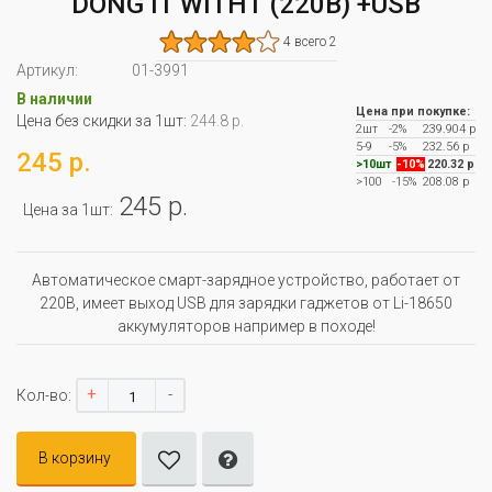
DONG I1 WITH1 (220В) +USB
4 всего 2
Артикул:
01-3991
В наличии
Цена при покупке:
Цена без скидки за 1шт:
244.8 р.
2шт
-2%
239.904 р
5-9
-5%
232.56 р
245 р.
>10шт
-10%
220.32 р
>100
-15%
208.08 р
245 р.
Цена за 1шт:
Автоматическое смарт-зарядное устройство, работает от
220В, имеет выход USB для зарядки гаджетов от Li-18650
аккумуляторов например в походе!
+
-
Кол-во:
В корзину