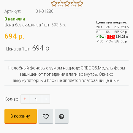
Артикул:
01-01280
В наличии
Цена при покупке:
Цена без скидки за 1шт:
693.6 р.
2шт
-2%
679.728 р
5-9
-5%
658.92 р
694 р.
>10шт
-10%
624.24 р
>100
-15%
589.56 р
694 р.
Цена за 1шт:
Налобный фонарь с зумом на диоде CREE Q5.Модуль фары
защищен от попадания влаги вовнутрь. Однако
аккумуляторный блок не является влагозащищенным.
+
-
Кол-во:
В корзину