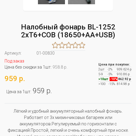
Налобный фонарь BL-1252
2хT6+COB (18650+AA+USB)
Артикул:
01-00830
Под заказ
Цена при покупке:
Цена без скидки за 1шт:
958.8 р.
2шт
-2%
939.624 р
5-9
-5%
910.86 р
959 р.
>10шт
-10%
862.92 р
>100
-15%
814.98 р
959 р.
Цена за 1шт:
Лёгкий и удобный аккумуляторный налобный фонарь.
Работает от 3х мизинчиковых батареек или
аккумуляторов.Регулируемый по горизонтали с
фиксацией.Простой, легкий и очень комфортный при носке.