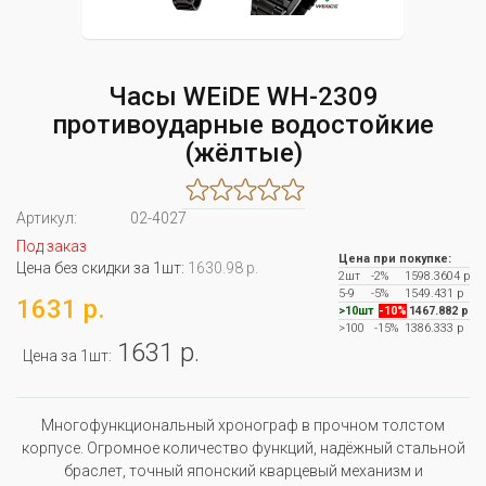
Часы WEiDE WH-2309
противоударные водостойкие
(жёлтые)
Артикул:
02-4027
Под заказ
Цена при покупке:
Цена без скидки за 1шт:
1630.98 р.
2шт
-2%
1598.3604 р
5-9
-5%
1549.431 р
1631 р.
>10шт
-10%
1467.882 р
>100
-15%
1386.333 р
1631 р.
Цена за 1шт:
Многофункциональный хронограф в прочном толстом
корпусе. Огромное количество функций, надёжный стальной
браслет, точный японский кварцевый механизм и