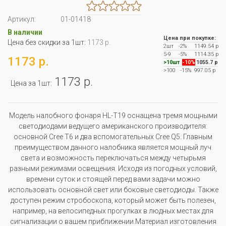
Артикул:
01-01418
В наличии
Цена при покупке:
Цена без скидки за 1шт:
1173 р.
2шт
-2%
1149.54 р
5-9
-5%
1114.35 р
1173 р.
>10шт
-10%
1055.7 р
>100
-15%
997.05 р
1173 р.
Цена за 1шт:
Модель налобного фонаря HL-T19 оснащена тремя мощными
светодиодами ведущего американского производителя:
основной Cree T6 и два вспомогательных Cree Q5. Главным
преимуществом данного налобника является мощный луч
света и возможность переключаться между четырьмя
разными режимами освещения. Исходя из погодных условий,
времени суток и стоящей перед вами задачи можно
использовать основной свет или боковые светодиоды. Также
доступен режим стробоскопа, который может быть полезен,
например, на велосипедных прогулках в людных местах для
сигнализации о вашем приближении.Материал изготовления