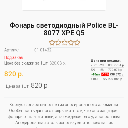
Фонарь светодиодный Police BL-
8077 XPE Q5
Артикул:
01-01432
Под заказ
Цена при покупке:
Цена без скидки за 1шт:
820.08 р.
2шт
-2%
803.6784 р
5-9
-5%
779.076 р
820 р.
>10шт
-10%
738.072 р
>100
-15%
697.068 р
820 р.
Цена за 1шт:
Корпус фонаря выполнен из анодированного алюминия.
Особенность данного покрытия в том, что оно защищает
фонарь от влаги и пыли, а также делает его ударопрочным.
Анодированная сталь используется во всех наших