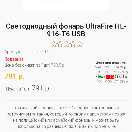
Светодиодный фонарь UltraFire HL-
916-T6 USB
Артикул:
01-4070
Под заказ
Цена при покупке:
Цена без скидки за 1шт:
790.5 р.
2шт
-2%
774.69 р
5-9
-5%
750.975 р
791 р.
>10шт
-10%
711.45 р
>100
-15%
671.925 р
791 р.
Цена за 1шт:
Тактический фонарик - это LED фонарь с автономным
источником питания, который по своим параметрам похож
на полицейский или армейский фонарь, и может быть
использован в разных целях. Линзы выполнены из