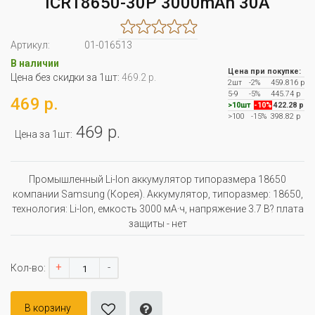
ICR18650-30P 3000mAh 30A
Артикул:
01-016513
В наличии
Цена при покупке:
Цена без скидки за 1шт:
469.2 р.
2шт
-2%
459.816 р
5-9
-5%
445.74 р
469 р.
>10шт
-10%
422.28 р
>100
-15%
398.82 р
469 р.
Цена за 1шт:
Промышленный Li-Ion аккумулятор типоразмера 18650
компании Samsung (Корея). Аккумулятор, типоразмер: 18650,
технология: Li-Ion, емкость 3000 мА·ч, напряжение 3.7 В? плата
защиты - нет
+
-
Кол-во:
В корзину